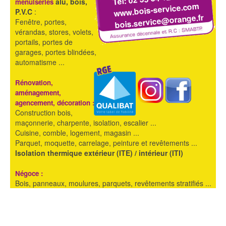
alu, bois,
menuiseries
www.bois-service.com
P.V.C
:
bois.service@orange.fr
Fenêtre, portes,
vérandas, stores, volets,
portails, portes de
garages, portes blindées,
automatisme ...
Rénovation,
aménagement,
agencement, décoration :
Construction bois,
maçonnerie, charpente, isolation, escalier ...
Cuisine, comble, logement, magasin ...
Parquet, moquette, carrelage, peinture et revêtements ...
Isolation thermique extérieur (ITE) / intérieur (ITI)
Négoce :
Bois, panneaux, moulures, parquets, revêtements stratifiés ...