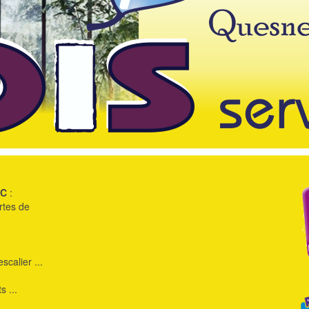
.C
:
ortes de
scalier ...
 ...