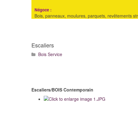
Négoce :
Bois, panneaux, moulures, parquets, revêtements strat
Escaliers
Bois Service
Escaliers/BOIS Contemporain