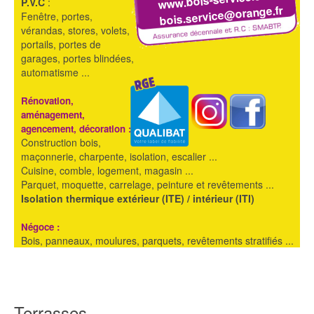
P.V.C
:
bois.service@orange.fr
Fenêtre, portes,
vérandas, stores, volets,
portails, portes de
garages, portes blindées,
automatisme ...
Rénovation,
aménagement,
agencement, décoration :
Construction bois,
maçonnerie, charpente, isolation, escalier ...
Cuisine, comble, logement, magasin ...
Parquet, moquette, carrelage, peinture et revêtements ...
Isolation thermique extérieur (ITE) / intérieur (ITI)
Négoce :
Bois, panneaux, moulures, parquets, revêtements stratifiés ...
Terrasses