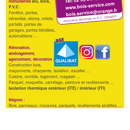
alu, bois,
menuiseries
www.bois-service.com
P.V.C
:
bois.service@orange.fr
Fenêtre, portes,
vérandas, stores, volets,
portails, portes de
garages, portes blindées,
automatisme ...
Rénovation,
aménagement,
agencement, décoration :
Construction bois,
maçonnerie, charpente, isolation, escalier ...
Cuisine, comble, logement, magasin ...
Parquet, moquette, carrelage, peinture et revêtements ...
Isolation thermique extérieur (ITE) / intérieur (ITI)
Négoce :
Bois, panneaux, moulures, parquets, revêtements stratifiés ...