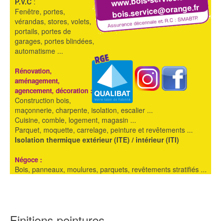
P.V.C
:
bois.service@orange.fr
Fenêtre, portes,
vérandas, stores, volets,
portails, portes de
garages, portes blindées,
automatisme ...
Rénovation,
aménagement,
agencement, décoration :
Construction bois,
maçonnerie, charpente, isolation, escalier ...
Cuisine, comble, logement, magasin ...
Parquet, moquette, carrelage, peinture et revêtements ...
Isolation thermique extérieur (ITE) / intérieur (ITI)
Négoce :
Bois, panneaux, moulures, parquets, revêtements stratifiés ...
Finitions peintures