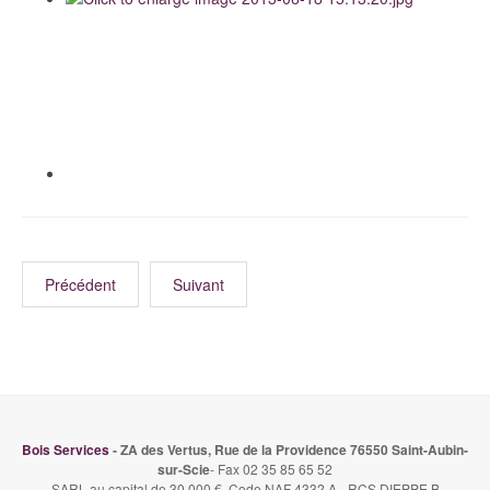
Précédent
Suivant
Bois Services
- ZA des Vertus, Rue de la Providence 76550 Saint-Aubin-
sur-Scie
- Fax 02 35 85 65 52
SARL au capital de 30 000 €. Code NAF 4332 A - RCS DIEPPE B