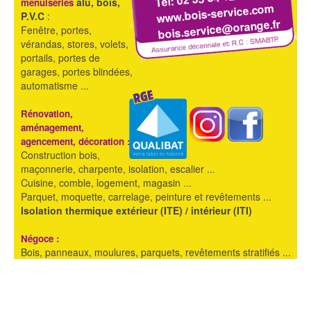
alu, bois,
menuiseries
www.bois-service.com
P.V.C
:
bois.service@orange.fr
Fenêtre, portes,
vérandas, stores, volets,
portails, portes de
garages, portes blindées,
automatisme ...
Rénovation,
aménagement,
agencement, décoration :
Construction bois,
maçonnerie, charpente, isolation, escalier ...
Cuisine, comble, logement, magasin ...
Parquet, moquette, carrelage, peinture et revêtements ...
Isolation thermique extérieur (ITE) / intérieur (ITI)
Négoce :
Bois, panneaux, moulures, parquets, revêtements stratifiés ...