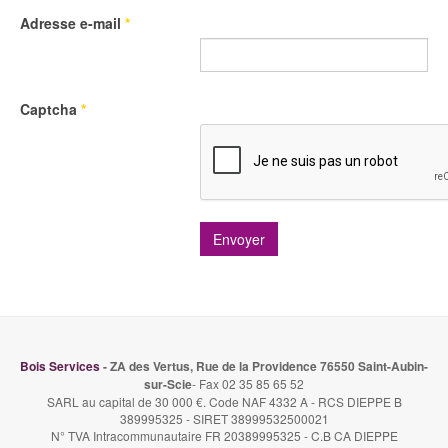
Adresse e-mail
*
Captcha
*
Envoyer
Bois Services
- ZA des Vertus, Rue de la Providence 76550 Saint-Aubin-
sur-Scie
- Fax 02 35 85 65 52
SARL au capital de 30 000 €. Code NAF 4332 A - RCS DIEPPE B
389995325 - SIRET 38999532500021
N° TVA Intracommunautaire FR 20389995325 - C.B CA DIEPPE